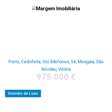
T3 duplex c/112m2
jardim privat., estac.
duplo + arrumo
Porto, Cedofeita, Sto Ildefonso, Sé, Miragaia, São
Nicolau, Vitória
975.000 €
Imóveis de Luxo