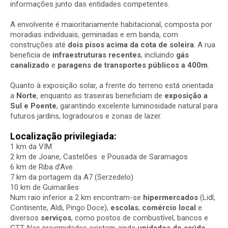
informações junto das entidades competentes.
A envolvente é maioritariamente habitacional, composta por
moradias individuais, geminadas e em banda, com
construções até
dois pisos acima da cota de soleira
. A rua
beneficia de
infraestruturas recentes
, incluindo
gás
canalizado
e
paragens de transportes públicos a 400m
.
Quanto à exposição solar, a frente do terreno está orientada
a
Norte
, enquanto as traseiras beneficiam de
exposição a
Sul e Poente
, garantindo excelente luminosidade natural para
futuros jardins, logradouros e zonas de lazer.
Localização privilegiada:
1 km da VIM
2 km de Joane, Castelões e Pousada de Saramagos
6 km de Riba d’Ave
7 km da portagem da A7 (Serzedelo)
10 km de Guimarães
Num raio inferior a 2 km encontram-se
hipermercados
(Lidl,
Continente, Aldi, Pingo Doce),
escolas
,
comércio local
e
diversos
serviços
, como postos de combustível, bancos e
CTT. Nas proximidades existem ainda
unidades de saúde
,