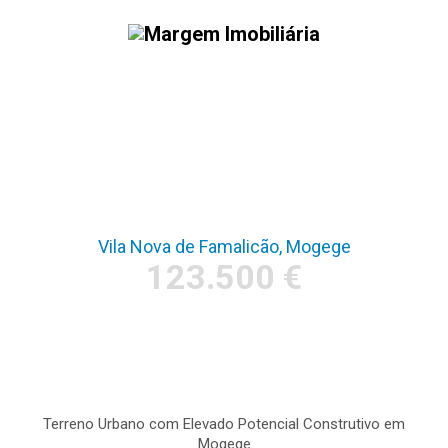
Terreno p/construção uni
ou multifamiliar – 68m
de frente
Vila Nova de Famalicão, Mogege
123.500 €
Terreno Urbano com Elevado Potencial Construtivo em
Mogege